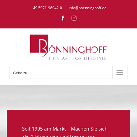
Zum
+49 5971-98042-0
|
info@boenninghoff.de
Inhalt
Facebook
Instagram
springen
Gehe zu ...
Seit 1995 am Markt – Machen Sie sich